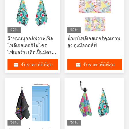
วิดีโอ
วิดีโอ
ผ้าขนหนูกอล์ฟวาฟเฟิล
น้ํายาโพลีเอสเตอร์คุณภาพ
โพลีเอสเตอร์ไมโคร
สูง ถุงมือกอล์ฟ
ไฟเบอร์ระเหิดเป็นมิตรกับ
สิ่งแวดล้อม
รับราคาที่ดีที่สุด
รับราคาที่ดีที่สุด
วิดีโอ
วิดีโอ