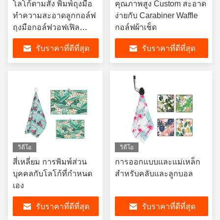
โลโก้ตามสั่ง พิมพ์ถุงมือ
คุณภาพสูง Custom สะอาด
ทําความสะอาดลูกกอล์ฟ
ง่ายกับ Carabiner Waffle
ถุงมือกอล์ฟวอฟเฟิล
กอล์ฟผ้าเช็ด
ทนทาน
รับราคาที่ดีที่สุด
รับราคาที่ดีที่สุด
วิดีโอ
วิดีโอ
สี่เหลี่ยม การพิมพ์ส่วน
การออกแบบและแม่เหล็ก
บุคคลกับโลโก้ที่กําหนด
สําหรับคลับและลูกบอล
เอง
รับราคาที่ดีที่สุด
รับราคาที่ดีที่สุด