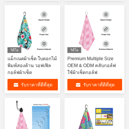
วิดีโอ
วิดีโอ
แม็กเนตผ้าเช็ด ใบดอกไม้
Premium Multiple Size
พิมพ์สองด้าน วอฟเฟิล
OEM & ODM คลับกอล์ฟ
กอล์ฟผ้าเช็ด
ใช้ผ้าเช็ดกอล์ฟ
รับราคาที่ดีที่สุด
รับราคาที่ดีที่สุด