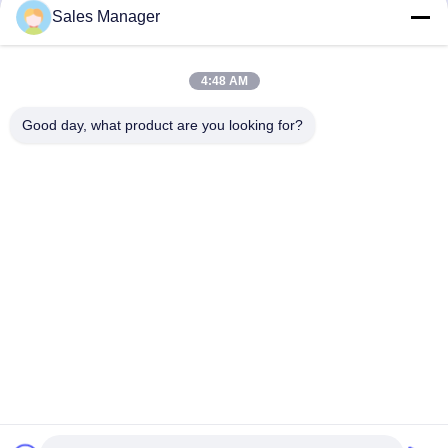
Sales Manager
ส่ง
4:48 AM
Good day, what product are you looking for?
Hefei Aqua Cool Co., Ltd.
andey@aquacool.com.cn
00--86-13856986218
ชั้น 26 อาคาร C7 เขตบินหูใหม่ เหอเฟย ประเทศจีน
จีนคุณภาพดี ผ้าขนหนูกีฬาไมโครไฟเบอร์ ผู้จัดหา.ลิขสิทธิ์ ©