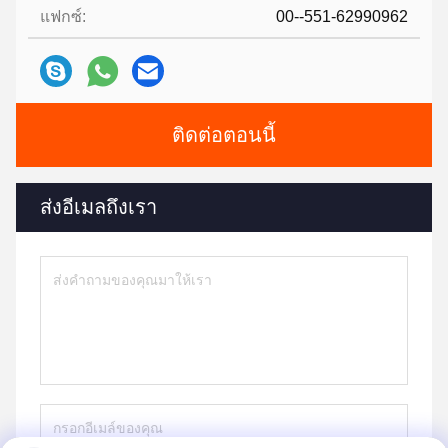
แฟกซ์:
00--551-62990962
ติดต่อตอนนี้
ส่งอีเมลถึงเรา